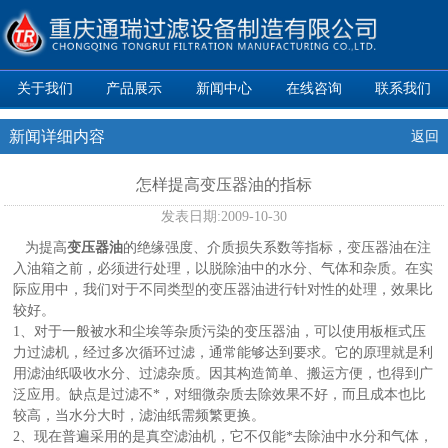
关于我们
产品展示
新闻中心
在线咨询
联系我们
新闻详细内容
返回
怎样提高变压器油的指标
发表日期:
2009-10-30
为提高
变压器油
的绝缘强度、介质损失系数等指标，变压器油在注
入油箱之前，必须进行处理，以脱除油中的水分、气体和杂质。在实
际应用中，我们对于不同类型的变压器油进行针对性的处理，效果比
较好。
1、对于一般被水和尘埃等杂质污染的变压器油，可以使用板框式压
力过滤机，经过多次循环过滤，通常能够达到要求。它的原理就是利
用滤油纸吸收水分、过滤杂质。因其构造简单、搬运方便，也得到广
泛应用。缺点是过滤不*，对细微杂质去除效果不好，而且成本也比
较高，当水分大时，滤油纸需频繁更换。
2、现在普遍采用的是真空滤油机，它不仅能*去除油中水分和气体，