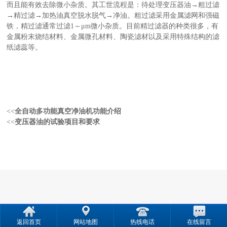
而且能有效去除微小杂质。其工世流程是：待处理变压器油→粗过滤
→精过滤→加热油真空脱水脱气→净油。粗过滤采用金属滤网和强磁
铁，精过滤通常过滤1～μm微小杂质。目前精过滤器的种类很多，有
金属粉末烧结材料、金属微孔材料、陶瓷滤材以及采用特殊结构的滤
纸滤蕊等。
<<
全自动多功能真空净油机功能介绍
<<
变压器油的试验项目和要求
返回首页
网站地图
热线电话
在线留言